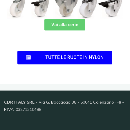
Vai alla serie
TUTTE LE RUOTE IN NYLON
CDR ITALY SRL
- Via G. Boccaccio 38 - 50041 Calenzano (FI) -
P.IVA: 03271310488